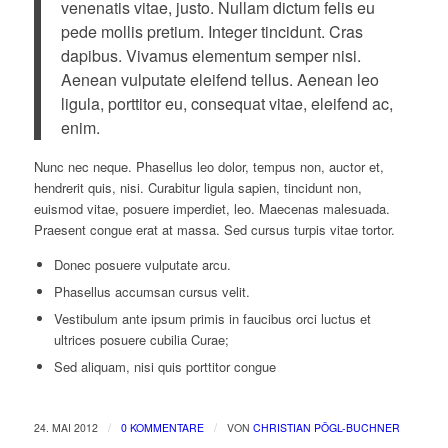
venenatis vitae, justo. Nullam dictum felis eu
pede mollis pretium. Integer tincidunt. Cras
dapibus. Vivamus elementum semper nisi.
Aenean vulputate eleifend tellus. Aenean leo
ligula, porttitor eu, consequat vitae, eleifend ac,
enim.
Nunc nec neque. Phasellus leo dolor, tempus non, auctor et,
hendrerit quis, nisi. Curabitur ligula sapien, tincidunt non,
euismod vitae, posuere imperdiet, leo. Maecenas malesuada.
Praesent congue erat at massa. Sed cursus turpis vitae tortor.
Donec posuere vulputate arcu.
Phasellus accumsan cursus velit.
Vestibulum ante ipsum primis in faucibus orci luctus et
ultrices posuere cubilia Curae;
Sed aliquam, nisi quis porttitor congue
/
/
24. MAI 2012
0 KOMMENTARE
VON
CHRISTIAN PÖGL-BUCHNER